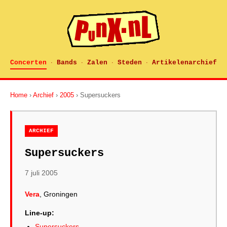
Concerten
Bands
Zalen
Steden
Artikelenarchief
·
·
·
·
Home
›
Archief
›
2005
› Supersuckers
ARCHIEF
Supersuckers
7 juli 2005
Vera
, Groningen
Line-up:
Supersuckers