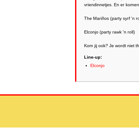
vriendinnetjes. En er komen
The Mariños (party syrf 'n ro
Elconjo (party rawk 'n roll)
Kom jij ook? Je wordt niet t
Line-up:
Elconjo