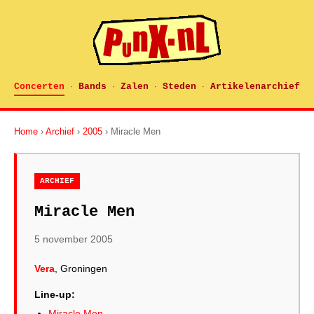
Concerten
Bands
Zalen
Steden
Artikelenarchief
·
·
·
·
Home
›
Archief
›
2005
› Miracle Men
ARCHIEF
Miracle Men
5 november 2005
Vera
, Groningen
Line-up:
Miracle Men