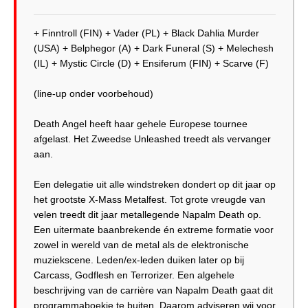
+ Finntroll (FIN) + Vader (PL) + Black Dahlia Murder
(USA) + Belphegor (A) + Dark Funeral (S) + Melechesh
(IL) + Mystic Circle (D) + Ensiferum (FIN) + Scarve (F)
(line-up onder voorbehoud)
Death Angel heeft haar gehele Europese tournee
afgelast. Het Zweedse Unleashed treedt als vervanger
aan.
Een delegatie uit alle windstreken dondert op dit jaar op
het grootste X-Mass Metalfest. Tot grote vreugde van
velen treedt dit jaar metallegende Napalm Death op.
Een uitermate baanbrekende én extreme formatie voor
zowel in wereld van de metal als de elektronische
muziekscene. Leden/ex-leden duiken later op bij
Carcass, Godflesh en Terrorizer. Een algehele
beschrijving van de carrière van Napalm Death gaat dit
programmaboekje te buiten. Daarom adviseren wij voor