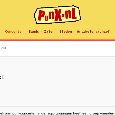
Concerten
Bands
Zalen
Steden
Artikelenarchief
·
·
·
·
unk!
k!
k aan punkconcerten in de regio groningen heeft een groep vrienden 