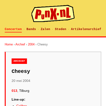
Concerten
Bands
Zalen
Steden
Artikelenarchief
·
·
·
·
Home
›
Archief
›
2004
› Cheesy
ARCHIEF
Cheesy
20 mei 2004
013
, Tilburg
Line-up:
Calibre