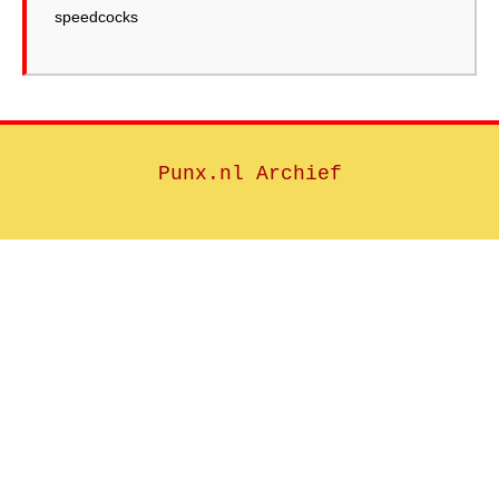
speedcocks
Punx.nl Archief