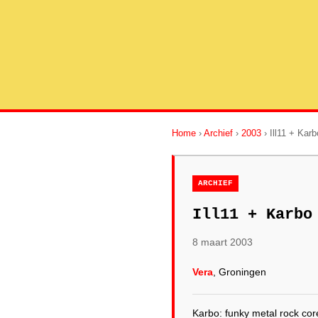
Home
›
Archief
›
2003
› Ill11 + Karb
ARCHIEF
Ill11 + Karbo
8 maart 2003
Vera
, Groningen
Karbo: funky metal rock cor