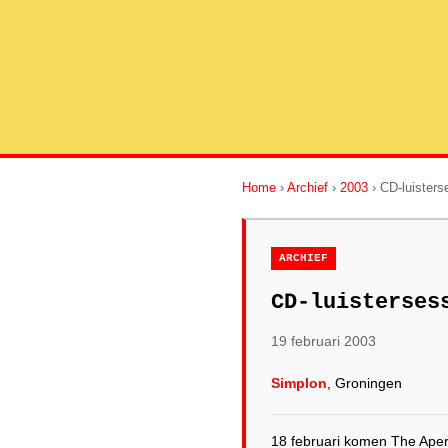
Home
›
Archief
›
2003
› CD-luisters
ARCHIEF
CD-luisterses
19 februari 2003
Simplon
, Groningen
18 februari komen The Apers