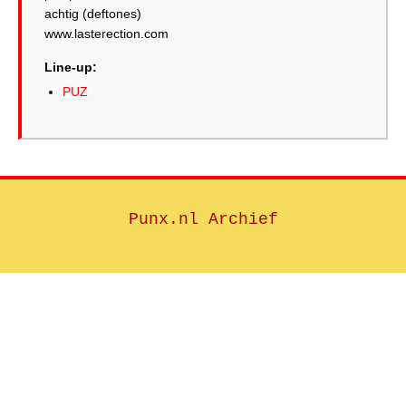
achtig (deftones)
www.lasterection.com
Line-up:
PUZ
Punx.nl Archief