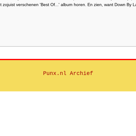
zojuist verschenen 'Best Of...' album horen. En zien, want Down By L
Punx.nl Archief