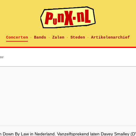
Concerten
Bands
Zalen
Steden
Artikelenarchief
·
·
·
·
aw
van Down By Law in Nederland. Vanzelfsprekend laten Davey Smalley (DY