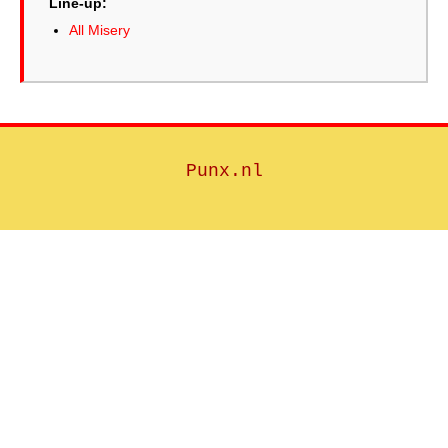
Line-up:
All Misery
Punx.nl