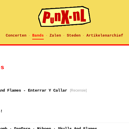
Concerten
Bands
Zalen
Steden
Artikelenarchief
·
·
·
·
es
And Flames - Enterrar Y Callar
[Recensie]
s!
Lomb · DanDare · Mihoen · Skulls And Flames