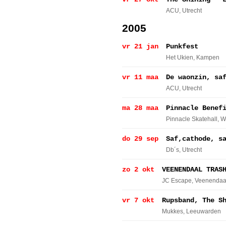
ACU
, Utrecht
2005
vr 21 jan
Punkfest
Het Ukien
, Kampen
vr 11 maa
De waonzin, sa
ACU
, Utrecht
ma 28 maa
Pinnacle Benef
Pinnacle Skatehall
, W
do 29 sep
Saf,cathode, s
Db´s
, Utrecht
zo 2 okt
VEENENDAAL TRAS
JC Escape
, Veenendaa
vr 7 okt
Rupsband, The S
Mukkes
, Leeuwarden