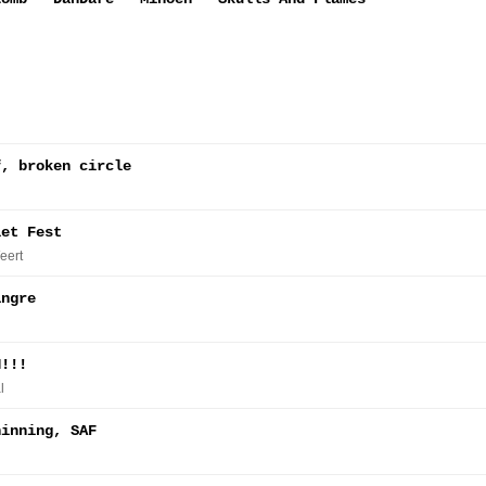
f, broken circle
iet Fest
eert
angre
H!!!
l
hinning, SAF