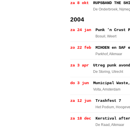
za 8 okt
RUPSBAND THE SH
De Onderbroek
, Nijme
2004
za 24 jan
Punk 'n Crust 
Bosuil
, Weert
zo 22 feb
MIHOEN en SAF 
Parkhof
, Alkmaar
za 3 apr
Utreg punk avon
De Storing
, Utrecht
do 3 jun
Municipal Waste
Volta
, Amsterdam
za 12 jun
Trashfest 7
Het Podium
, Hoogev
za 18 dec
Kerstival afte
De Raad
, Alkmaar