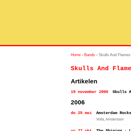
Home
›
Bands
› Skulls And Flames
Skulls And Flam
Artikelen
19 november 2006
Skulls 
2006
do 25 mei
Amsterdam Rock
Volta
, Amsterdam
vr 27 okt
The Shining · 