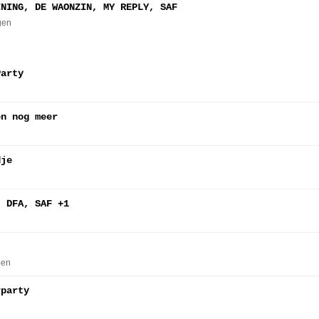
INING, DE WAONZIN, MY REPLY, SAF
gen
Party
en nog meer
dje
, DFA, SAF +1
een
rparty