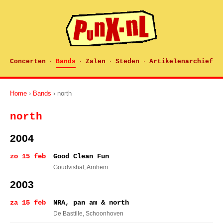
Concerten
Bands
Zalen
Steden
Artikelenarchief
·
·
·
·
Home
›
Bands
› north
north
2004
zo 15 feb
Good Clean Fun
Goudvishal
, Arnhem
2003
za 15 feb
NRA, pan am & north
De Bastille
, Schoonhoven