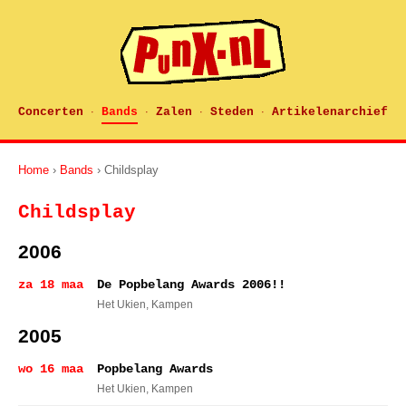
Concerten
Bands
Zalen
Steden
Artikelenarchief
·
·
·
·
Home
›
Bands
› Childsplay
Childsplay
2006
za 18 maa
De Popbelang Awards 2006!!
Het Ukien
, Kampen
2005
wo 16 maa
Popbelang Awards
Het Ukien
, Kampen