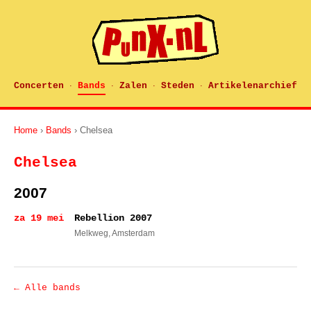
Concerten
Bands
Zalen
Steden
Artikelenarchief
·
·
·
·
Home
›
Bands
› Chelsea
Chelsea
2007
za 19 mei
Rebellion 2007
Melkweg
, Amsterdam
← Alle bands