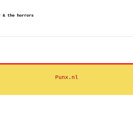
y & the horrors
Punx.nl