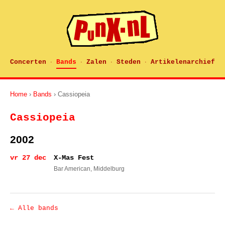
Concerten
Bands
Zalen
Steden
Artikelenarchief
·
·
·
·
Home
›
Bands
› Cassiopeia
Cassiopeia
2002
vr 27 dec
X-Mas Fest
Bar American
, Middelburg
← Alle bands