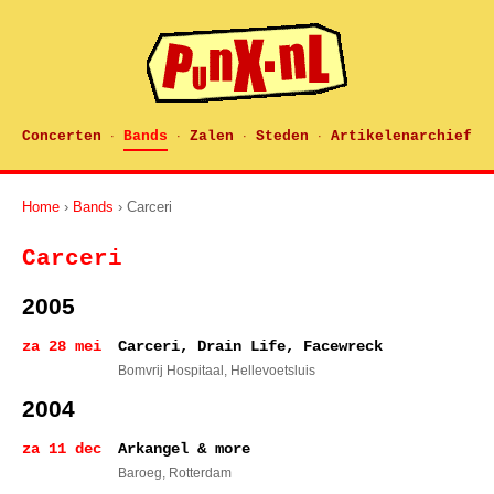
Concerten
Bands
Zalen
Steden
Artikelenarchief
·
·
·
·
Home
›
Bands
› Carceri
Carceri
2005
za 28 mei
Carceri, Drain Life, Facewreck
Bomvrij Hospitaal
, Hellevoetsluis
2004
za 11 dec
Arkangel & more
Baroeg
, Rotterdam