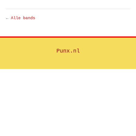
← Alle bands
Punx.nl