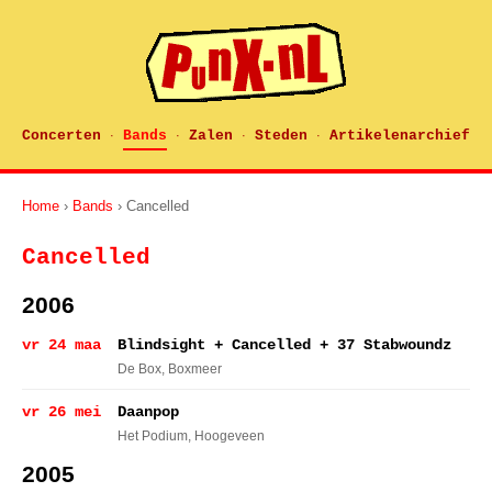
Concerten
Bands
Zalen
Steden
Artikelenarchief
·
·
·
·
Home
›
Bands
› Cancelled
Cancelled
2006
vr 24 maa
Blindsight + Cancelled + 37 Stabwoundz
De Box
, Boxmeer
vr 26 mei
Daanpop
Het Podium
, Hoogeveen
2005