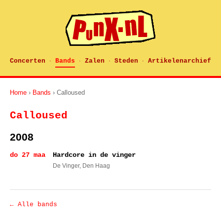
Concerten
Bands
Zalen
Steden
Artikelenarchief
·
·
·
·
Home
›
Bands
› Calloused
Calloused
2008
do 27 maa
Hardcore in de vinger
De Vinger
, Den Haag
← Alle bands