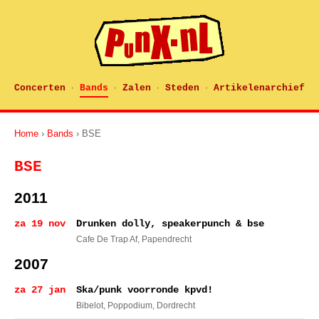
Concerten
Bands
Zalen
Steden
Artikelenarchief
·
·
·
·
Home
›
Bands
› BSE
BSE
2011
za 19 nov
Drunken dolly, speakerpunch & bse
Cafe De Trap Af
, Papendrecht
2007
za 27 jan
Ska/punk voorronde kpvd!
Bibelot, Poppodium
, Dordrecht