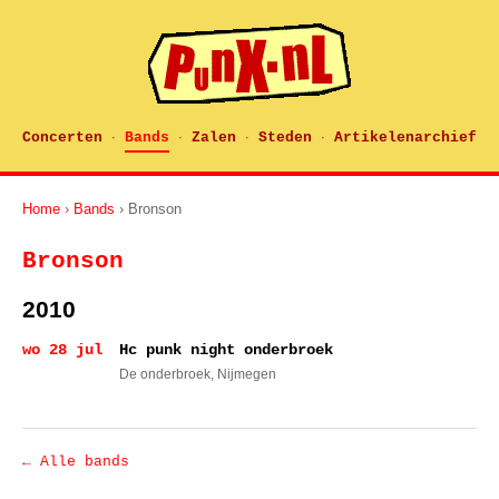
Concerten
Bands
Zalen
Steden
Artikelenarchief
·
·
·
·
Home
›
Bands
› Bronson
Bronson
2010
wo 28 jul
Hc punk night onderbroek
De onderbroek
, Nijmegen
← Alle bands