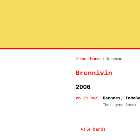
Home
›
Bands
› Brennivin
Brennivin
2006
zo 21 mei
Danones, InNoS
The Legend
, Sneek
← Alle bands