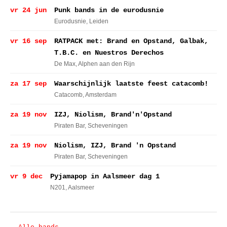
vr 24 jun
Punk bands in de eurodusnie
Eurodusnie
, Leiden
vr 16 sep
RATPACK met: Brand en Opstand, Galbak,
T.B.C. en Nuestros Derechos
De Max
, Alphen aan den Rijn
za 17 sep
Waarschijnlijk laatste feest catacomb!
Catacomb
, Amsterdam
za 19 nov
IZJ, Niolism, Brand'n'Opstand
Piraten Bar
, Scheveningen
za 19 nov
Niolism, IZJ, Brand 'n Opstand
Piraten Bar
, Scheveningen
vr 9 dec
Pyjamapop in Aalsmeer dag 1
N201
, Aalsmeer