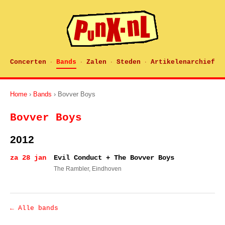
Concerten
Bands
Zalen
Steden
Artikelenarchief
·
·
·
·
Home
›
Bands
› Bovver Boys
Bovver Boys
2012
za 28 jan
Evil Conduct + The Bovver Boys
The Rambler
, Eindhoven
← Alle bands