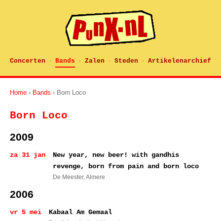
Concerten
Bands
Zalen
Steden
Artikelenarchief
·
·
·
·
Home
›
Bands
› Born Loco
Born Loco
2009
za 31 jan
New year, new beer! with gandhis
revenge, born from pain and born loco
De Meester
, Almere
2006
vr 5 mei
Kabaal Am Gemaal