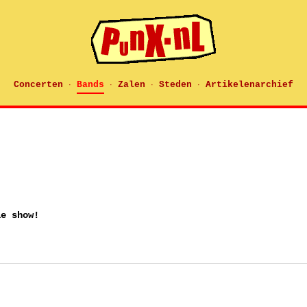
Concerten
Bands
Zalen
Steden
Artikelenarchief
·
·
·
·
ie show!