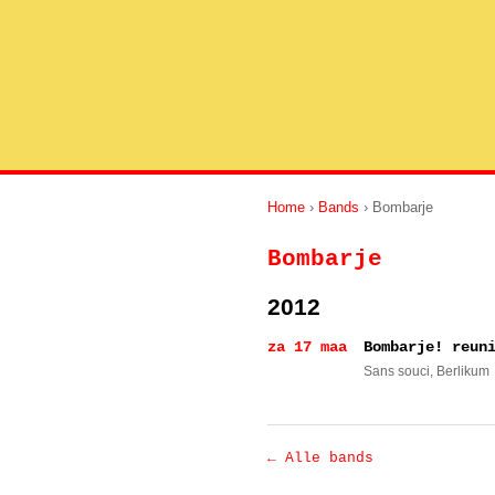
Home
›
Bands
› Bombarje
Bombarje
2012
za 17 maa
Bombarje! reun
Sans souci
, Berlikum
← Alle bands