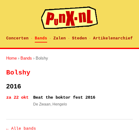
Concerten
Bands
Zalen
Steden
Artikelenarchief
·
·
·
·
Home
›
Bands
› Bolshy
Bolshy
2016
za 22 okt
Beat the boktor fest 2016
De Zwaan
, Hengelo
← Alle bands