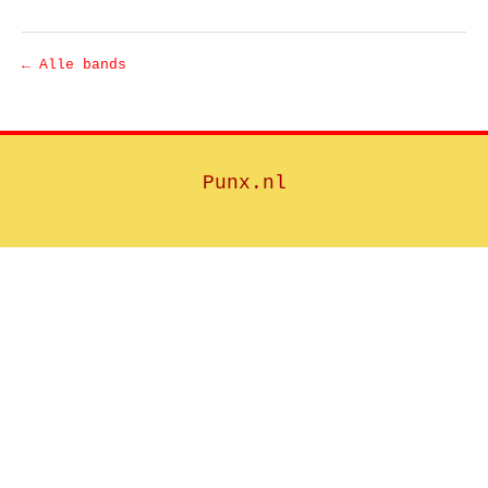
← Alle bands
Punx.nl