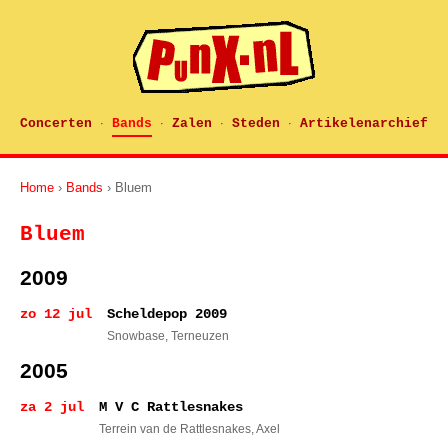
Concerten
Bands
Zalen
Steden
Artikelenarchief
·
·
·
·
Home
›
Bands
› Bluem
Bluem
2009
zo 12 jul
Scheldepop 2009
Snowbase
, Terneuzen
2005
za 2 jul
M V C Rattlesnakes
Terrein van de Rattlesnakes
, Axel