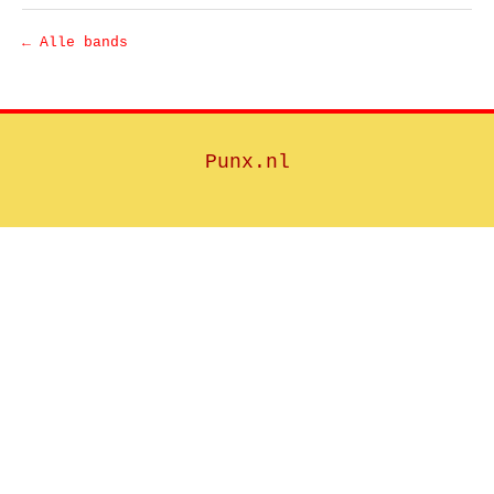
← Alle bands
Punx.nl