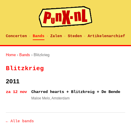
Concerten
Bands
Zalen
Steden
Artikelenarchief
·
·
·
·
Home
›
Bands
› Blitzkrieg
Blitzkrieg
2011
za 12 nov
Charred hearts + Blitzkreig + De Bende
Maloe Melo
, Amsterdam
← Alle bands