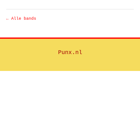
← Alle bands
Punx.nl