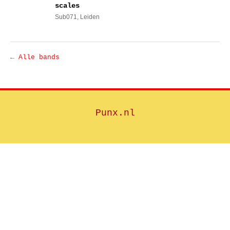
scales
Sub071
, Leiden
← Alle bands
Punx.nl