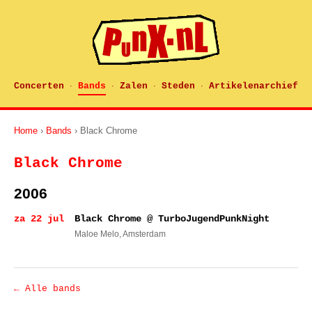
Concerten
Bands
Zalen
Steden
Artikelenarchief
·
·
·
·
Home
›
Bands
› Black Chrome
Black Chrome
2006
za 22 jul
Black Chrome @ TurboJugendPunkNight
Maloe Melo
, Amsterdam
← Alle bands