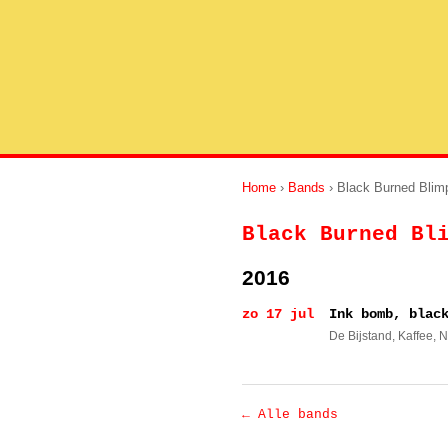
Home
›
Bands
› Black Burned Blim
Black Burned Bl
2016
zo 17 jul
Ink bomb, blac
De Bijstand, Kaffee
, 
← Alle bands