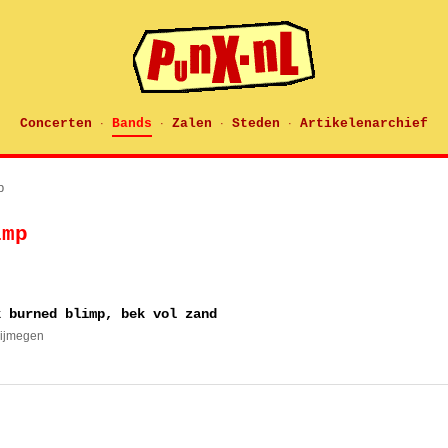
Concerten
Bands
Zalen
Steden
Artikelenarchief
·
·
·
·
p
imp
k burned blimp, bek vol zand
Nijmegen