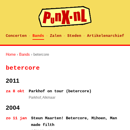
Concerten
Bands
Zalen
Steden
Artikelenarchief
·
·
·
·
Home
›
Bands
› betercore
betercore
2011
za 8 okt
Parkhof on tour (betercore)
Parkhof
, Alkmaar
2004
zo 11 jan
Steun Maarten! Betercore, Mihoen, Man
made filth