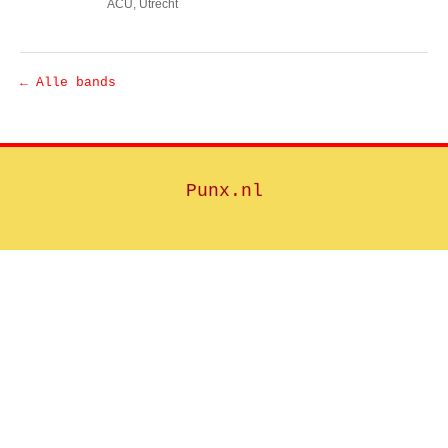
ACU
, Utrecht
← Alle bands
Punx.nl