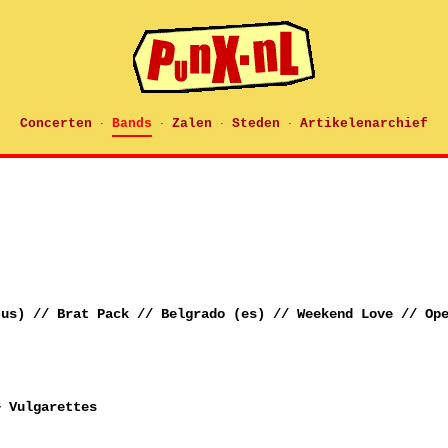
Concerten
Bands
Zalen
Steden
Artikelenarchief
·
·
·
·
(us) // Brat Pack // Belgrado (es) // Weekend Love // Op
+ Vulgarettes