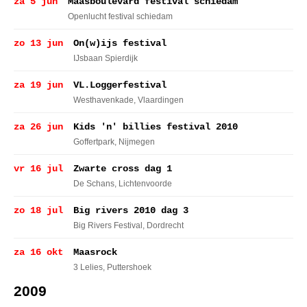
za 5 jun
Maasboulevard festival schiedam
Openlucht festival schiedam
zo 13 jun
On(w)ijs festival
IJsbaan Spierdijk
za 19 jun
VL.Loggerfestival
Westhavenkade
, Vlaardingen
za 26 jun
Kids 'n' billies festival 2010
Goffertpark
, Nijmegen
vr 16 jul
Zwarte cross dag 1
De Schans
, Lichtenvoorde
zo 18 jul
Big rivers 2010 dag 3
Big Rivers Festival
, Dordrecht
za 16 okt
Maasrock
3 Lelies
, Puttershoek
2009