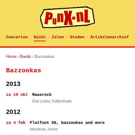
Concerten
Bands
Zalen
Steden
Artikelenarchief
·
·
·
·
Home
›
Bands
› Bazzookas
Bazzookas
2013
za 19 okt
Maasrock
Drie Lelies
, Puttershoek
2012
za 4 feb
Flatfoot 56, bazzookas and more
Manifesto
, Hoorn