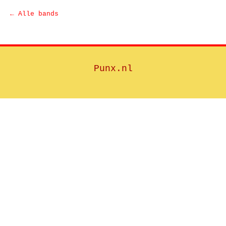
← Alle bands
Punx.nl