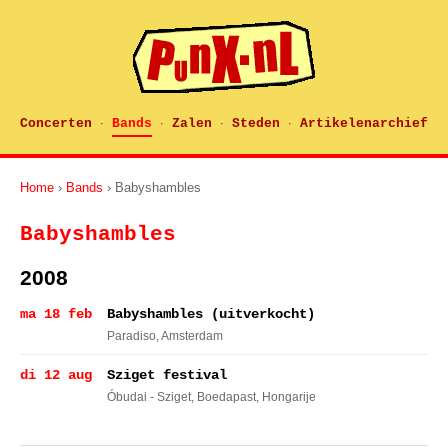
Concerten
Bands
Zalen
Steden
Artikelenarchief
·
·
·
·
Home
›
Bands
› Babyshambles
Babyshambles
2008
ma 18 feb
Babyshambles (uitverkocht)
Paradiso
, Amsterdam
di 12 aug
Sziget festival
Óbudai - Sziget
, Boedapast, Hongarije