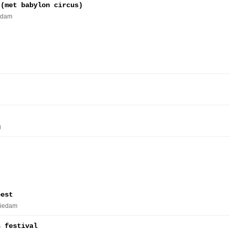
 (met babylon circus)
erdam
g
eest
hiedam
s festival