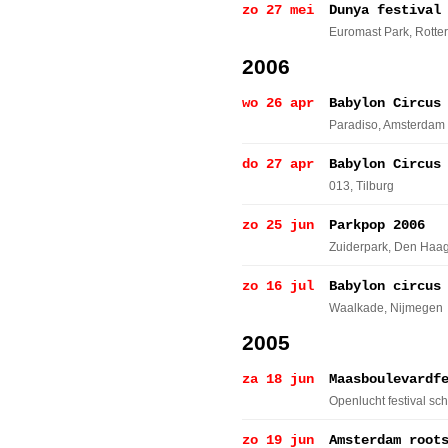
zo 27 mei
Dunya festival
Euromast Park
, Rott
2006
wo 26 apr
Babylon Circus
Paradiso
, Amsterdam
do 27 apr
Babylon Circus
013
, Tilburg
zo 25 jun
Parkpop 2006
Zuiderpark
, Den Haa
zo 16 jul
Babylon circus
Waalkade
, Nijmegen
2005
za 18 jun
Maasboulevardf
Openlucht festival sc
zo 19 jun
Amsterdam root