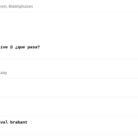
erein
, Biddinghuizen
live @ ¿que pasa?
Haag
ival brabant