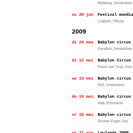
Melkweg
, Amsterdam
zo 20 jun
Festival mundi
Leijpark
, Tilburg
2009
di 24 maa
Babylon circus
Paradiso
, Amsterdam
di 12 mei
Babylon Circus
Paard van Troje
, Den
wo 13 mei
Babylon circus
P60
, Amstelveen
do 14 mei
Babylon circus
Atak
, Enschede
vr 15 mei
Babylon circus
Groene Engel
, Oss
vr 21 aug
Lowlands 2009