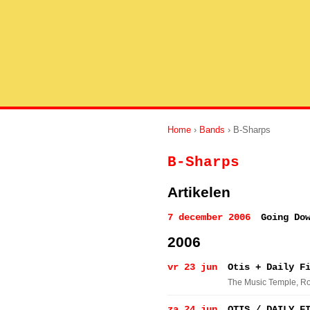
Home
›
Bands
› B-Sharps
B-Sharps
Artikelen
7 december 2006
Going Do
2006
vr 23 jun
Otis + Daily F
The Music Temple
, R
za 24 jun
OTIS / DAILY F