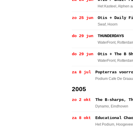
Het Kasteel
, Alphen a
zo 25 jun
Otis + Daily F
Swaf
, Hoorn
do 29 jun
THUNDERDAYS
WaterFront
, Rotterda
do 29 jun
Otis + The B S
WaterFront
, Rotterda
za 8 jul
Popterras voorr
Podium Cafe De Graa
2005
zo 2 okt
The B-sharps, T
Dynamo
, Eindhoven
za 8 okt
Educational Cha
Het Podium
, Hoogeve