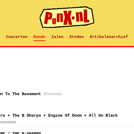
Concerten
Bands
Zalen
Steden
Artikelenarchief
·
·
·
·
wn To The Basement
[Recensie]
ire + The B Sharps + Engine Of Doom + All On Black
oosendaal
IRE / THE B-SHARPS