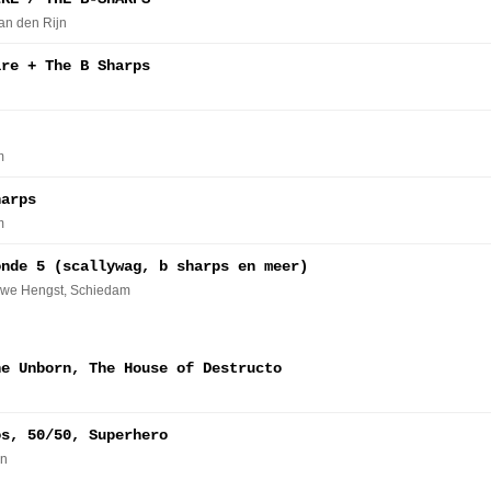
an den Rijn
ire + The B Sharps
m
harps
m
onde 5 (scallywag, b sharps en meer)
uwe Hengst
, Schiedam
he Unborn, The House of Destructo
os, 50/50, Superhero
en