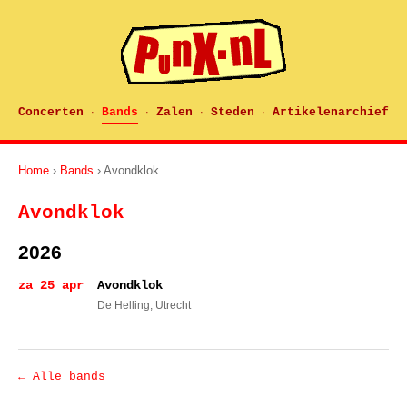
Concerten
Bands
Zalen
Steden
Artikelenarchief
·
·
·
·
Home
›
Bands
› Avondklok
Avondklok
2026
za 25 apr
Avondklok
De Helling
, Utrecht
← Alle bands