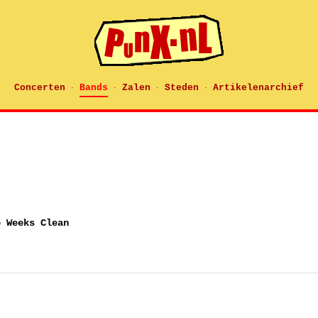
Concerten
Bands
Zalen
Steden
Artikelenarchief
·
·
·
·
e Weeks Clean