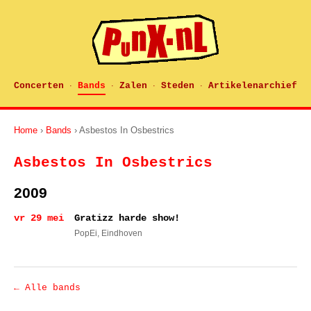
Concerten
Bands
Zalen
Steden
Artikelenarchief
·
·
·
·
Home
›
Bands
› Asbestos In Osbestrics
Asbestos In Osbestrics
2009
vr 29 mei
Gratizz harde show!
PopEi
, Eindhoven
← Alle bands