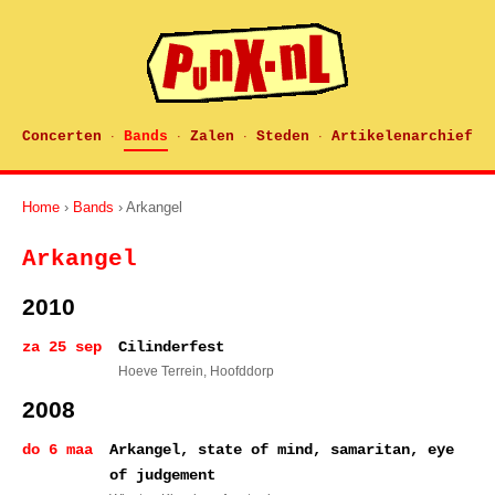
Concerten
Bands
Zalen
Steden
Artikelenarchief
·
·
·
·
Home
›
Bands
› Arkangel
Arkangel
2010
za 25 sep
Cilinderfest
Hoeve Terrein
, Hoofddorp
2008
do 6 maa
Arkangel, state of mind, samaritan, eye
of judgement