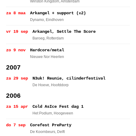
Winston Kingdom
, Amsterdam
za 8 maa
Arkangel + support (x2)
Dynamo
, Eindhoven
vr 19 sep
Arkangel, Settle The Score
Baroeg
, Rotterdam
zo 9 nov
Hardcore/metal
Nieuwe Nor Heerlen
2007
za 29 sep
N3uk! Reunie, cilinderfestival
De Hoeve
, Hoofddorp
2006
za 15 apr
Cold AsIce Fest dag 1
Het Podium
, Hoogeveen
do 7 sep
Corefest PreParty
De Koornbeurs
, Delft