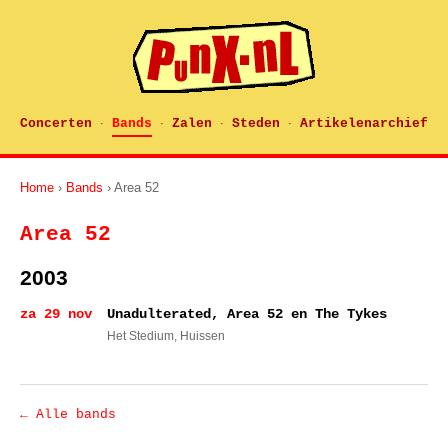
Concerten
Bands
Zalen
Steden
Artikelenarchief
·
·
·
·
Home
›
Bands
› Area 52
Area 52
2003
za 29 nov
Unadulterated, Area 52 en The Tykes
Het Stedium
, Huissen
← Alle bands