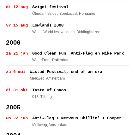
di 12 aug
Sziget festival
Óbudai - Sziget
, Boedapast, Hongarije
vr 15 aug
Lowlands 2008
Walibi World festivalterein
, Biddinghuizen
2006
za 21 jan
Good Clean Fun, Anti-Flag en Mike Park
WaterFront
, Rotterdam
za 6 mei
Wasted Festival, end of an era
Melkweg
, Amsterdam
di 31 okt
Taste Of Chaos
013
, Tilburg
2005
wo 22 jun
Anti-Flag + Nervous Chillin' + Cooper
Melkweg
, Amsterdam