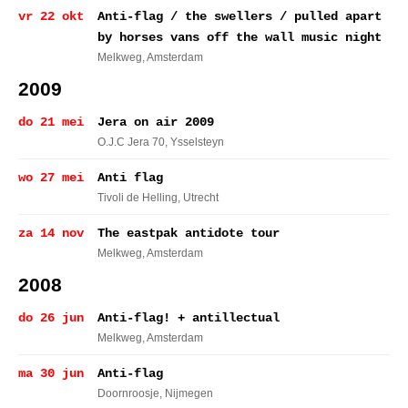
vr 22 okt
Anti-flag / the swellers / pulled apart
by horses vans off the wall music night
Melkweg
, Amsterdam
2009
do 21 mei
Jera on air 2009
O.J.C Jera 70
, Ysselsteyn
wo 27 mei
Anti flag
Tivoli de Helling
, Utrecht
za 14 nov
The eastpak antidote tour
Melkweg
, Amsterdam
2008
do 26 jun
Anti-flag! + antillectual
Melkweg
, Amsterdam
ma 30 jun
Anti-flag
Doornroosje
, Nijmegen