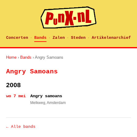
Concerten
Bands
Zalen
Steden
Artikelenarchief
·
·
·
·
Home
›
Bands
› Angry Samoans
Angry Samoans
2008
wo 7 mei
Angry samoans
Melkweg
, Amsterdam
← Alle bands