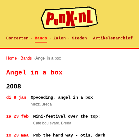
Concerten
Bands
Zalen
Steden
Artikelenarchief
·
·
·
·
Home
›
Bands
› Angel in a box
Angel in a box
2008
di 8 jan
Opvoeding, angel in a box
Mezz
, Breda
za 23 feb
Mini-festival over the top!
Cafe boulevard
, Breda
zo 23 maa
Pob the hard way - otis, dark